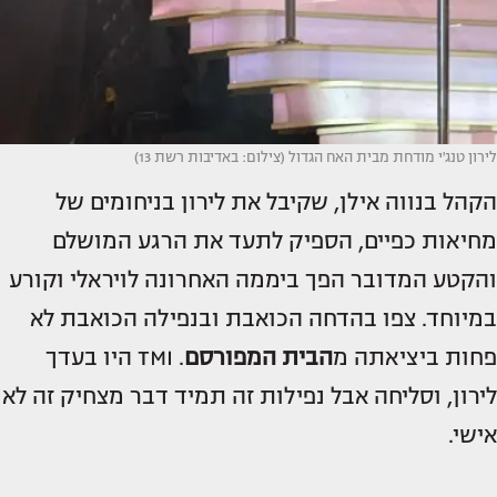
לירון טנג'י מודחת מבית האח הגדול (צילום: באדיבות רשת 13)
הקהל בנווה אילן, שקיבל את לירון בניחומים של
מחיאות כפיים, הספיק לתעד את הרגע המושלם
והקטע המדובר הפך ביממה האחרונה לויראלי וקורע
במיוחד. צפו בהדחה הכואבת ובנפילה הכואבת לא
פחות ביציאתה מ
הבית המפורסם
. TMI היו בעדך
לירון, וסליחה אבל נפילות זה תמיד דבר מצחיק זה לא
אישי.