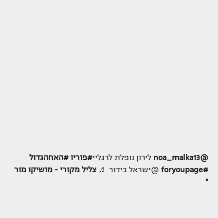
@noa_malka13
לירון נופלת לרגליי
#פוריו
#האחהגדול
#foryoupage
@ישראל בידור
♬ צליל מקורי - מושיקו מור
°