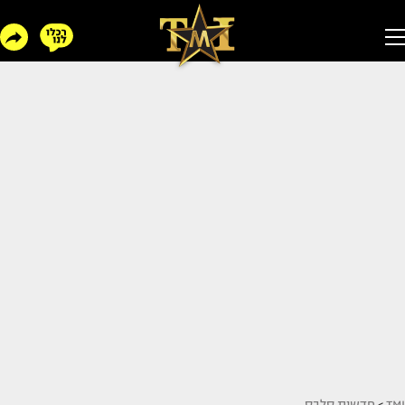
TMI
>
חדשות סלבס