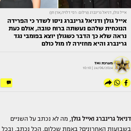
אייל גולן, דניאל גרינברג (צילום: רפי דלויה,ארן חן)
אייל גולן ודניאל גרינברג ניסו לשדר כי הפרידה
הנוכחית שלהם נעשתה ברוח טובה, אולם כעת
נראה שלא כך הדבר כשגולן יוצא בפומבי נגד
גרינברג והיא מחזירה לו מול כולם
מערכת TMI
24/06/2024 | 10:10
דניאל גרינברג ואייל גולן
, מה לא נכתב על השניים
בשבועות האחרונים? באמת שכלום, הכל נכתב. ובכל