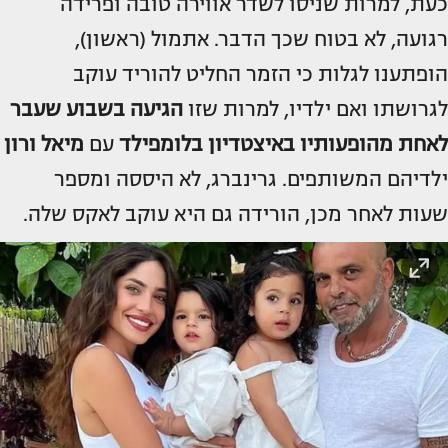
כעת, למרות שניסו לשדר אווירה טובה ופרידה
רגועה, לא בטוח שכך הדבר. אתמול (ראשון),
הופתענו לגלות כי הזמר החליט להוריד עוקב
לגרושתו ואם ילדיו, למרות שזו
הגיעה בשבוע שעבר
לאחת מהופעותיו באיצטדיון בלומפילד
עם
מיאל ורון
ילדיהם המשותפים. גרינברג, לא היססה ומספר
שעות לאחר מכן, הורידה גם היא עוקב לאקס שלה.