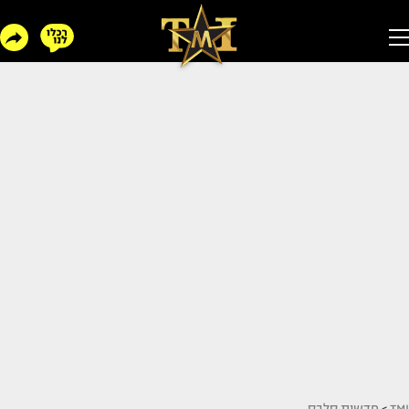
TMI
>
חדשות סלבס