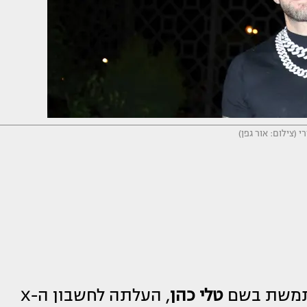
י (צילום: אור גפן)
שתמשת בשם
טלי כהן
, העלתה לחשבון ה-X