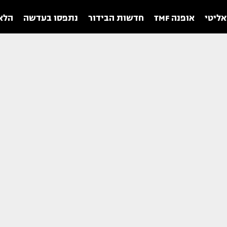
אליטי
אופנה TMF
חדשות הבידור
נתפסו בעדשה
הלאו