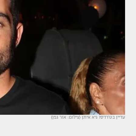
עדיין בט'רדס? גיא איתן (צילום: אור גפן)