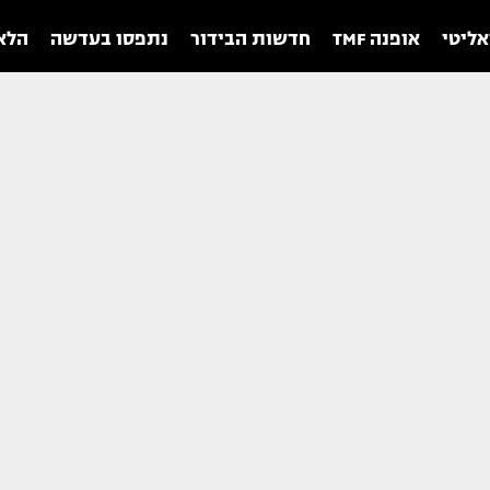
אליטי
אופנה TMF
חדשות הבידור
נתפסו בעדשה
הלאו