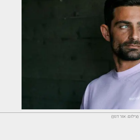
(צילום: אור דנון)