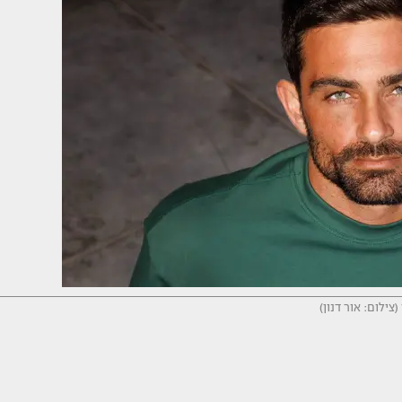
(צילום: אור דנון)