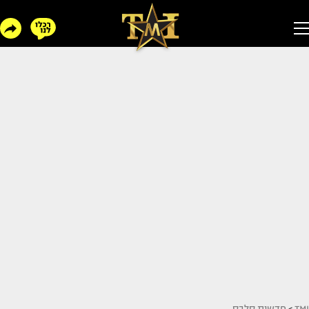
TMI
>
חדשות סלבס