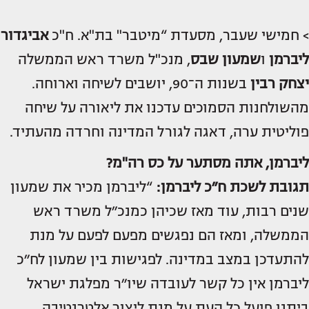
> חמישי שעבר, מסעדת “מיטבר" בת"א. ח"כ
אביגדור
ליברמן
ו
שמעון שבס
, מנכ"ל משרד ראש הממשלה
יצחק רבין
בשנות ה־90, יושבים לשיחה וארוחה.
מהשולחנות הסמוכים עדכנו את ליאורה על שיחה
פוליטית ערה, דאגה לגורל המדינה וחרדה מהעתיד.
ליברמן, אתה מסתער על כס רה"מ?
תגובת לשכת ח״כ ליברמן:
“ליברמן מכיר את שמעון
שנים רבות, עוד מאז שכיהן כמנכ״ל משרד ראש
הממשלה, ומאז הם נפגשים מפעם לפעם על מנת
להתעדכן במצב במדינה. לפגישות בין שמעון לח״כ
ליברמן אין כל קשר לעובדה שיו״ר מפלגת ישראל
ביתנו פועל כל העת על מנת ליצור אלטרנטיבה