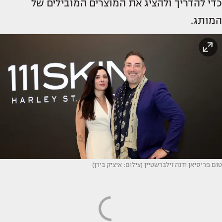
כדי להדריך ולהציג את המוצרים המובילים של
המותג.
טום פריסיאן ודנה זילברשטיין (צילום: איציק בירן)