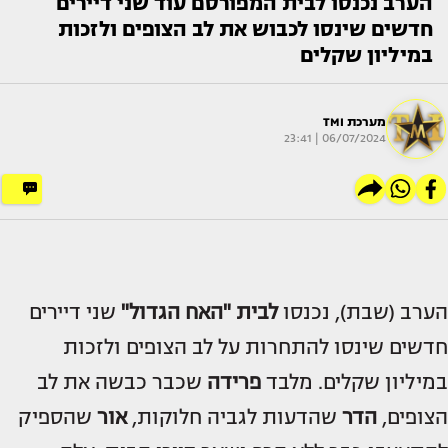
הערב נכנסו לבית המפורסם עוד שני דיירים
חדשים שינסו לכבוש את לב הצופים ולזכות
במיליון שקלים
מערכת TMI
06/07/2024 | 23:41
הערב (שבת), נכנסו
לבית "האח הגדול"
שני דיירים
חדשים שינסו להתחרות על לב הצופים ולזכות
במיליון שקלים. מלבד
פרידה
שכבר כבשה את לב
הצופים,
הדר
שהדעות לגביה חלוקות,
אור
שהספיק