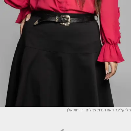
מלי קליגר. האח הגדול (צילום: רן יחזקאל)