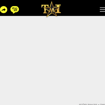
TMI
>
חדשות סלבס