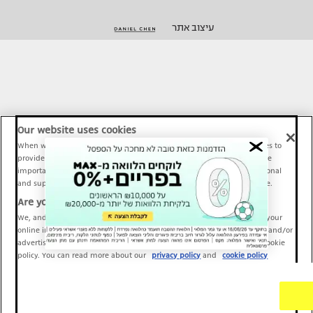
עיצוב אתר
Our website uses cookies
When we provide Maariv, TMI and Sport1 content online, we use cookies to
provide social media features and to analyze our traffic. These tools are
important and necessary for our website functionality. Others are optional
and support Maariv, TMI and Sport1 activity and your online experience.
Are you happy to accept cookies?
We, and our partners, use information about your use of our site and your
online interactions to improve our services and to personalize content and/or
advertising for you. You can read more about our privacy policy and cookie
policy. You can read more about our
privacy policy
and
cookie policy