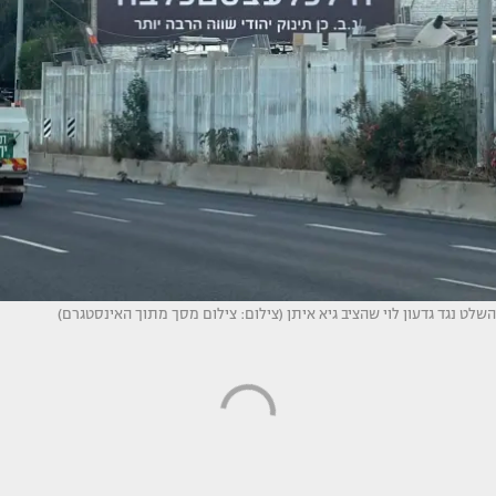
השלט נגד גדעון לוי שהציב גיא איתן (צילום: צילום מסך מתוך האינסטגרם)