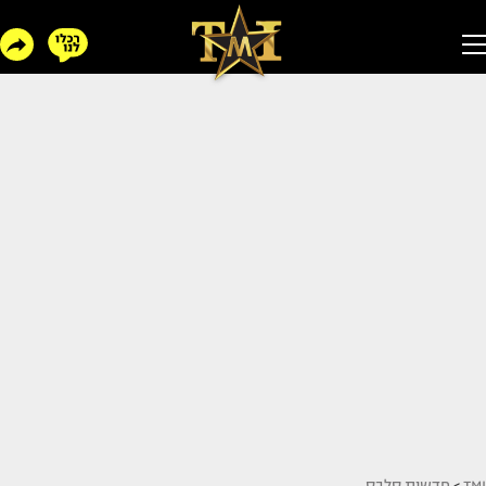
TMI
>
חדשות סלבס