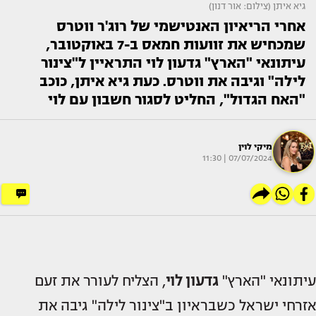
גיא איתן (צילום: אור דנון)
אחרי הריאיון האנטישמי של רוג'ר ווטרס
שמכחיש את זוועות חמאס ב-7 באוקטובר,
עיתונאי "הארץ" גדעון לוי התראיין ל"צינור
לילה" וגיבה את ווטרס. כעת גיא איתן, כוכב
"האח הגדול", החליט לסגור חשבון עם לוי
מיקי לוין
07/07/2024 | 11:30
עיתונאי "הארץ"
גדעון לוי
, הצליח לעורר את זעם
אזרחי ישראל כשבראיון ב"צינור לילה" גיבה את