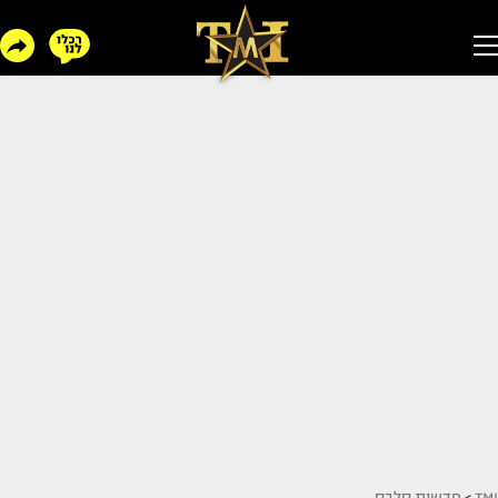
TMI
>
חדשות סלבס