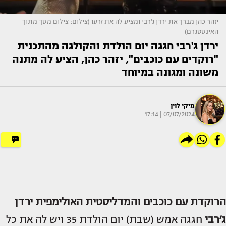
יזהר כהן מברך את ירדן ג'רבי ומציע לה את זרעו (צילום: צילום מסך מתוך
האינסטגרם)
ירדן ג'רבי חגגה יום הולדת והקולגה מהתכנית
"רוקדים עם כוכבים", יזהר כהן, הציע לה מתנה
משונה ומגונה במיוחד
מיקי לוין
07/07/2024 | 17:14
הרוקדת עם כוכבים והמדליסטית האולימפית
ירדן
ג׳רבי
חגגה אמש (שבת) יום הולדת 35 ויש לה את כל