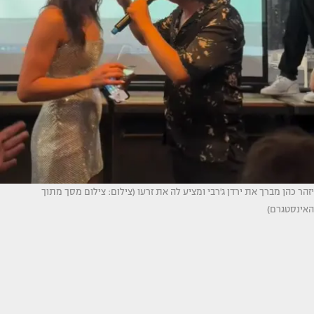
יזהר כהן מברך את ירדן ג'רבי ומציע לה את זרעו (צילום: צילום מסך מתוך
האינסטגרם)