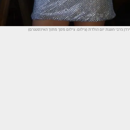
ירדן ג'רבי חוגגת יום הולדת (צילום: צילום מסך מתוך האינסטגרם)