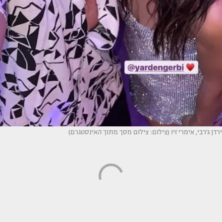
ירדן ג'רבי, אימרי זיו (צילום: צילום מסך מתוך האינסטגרם)