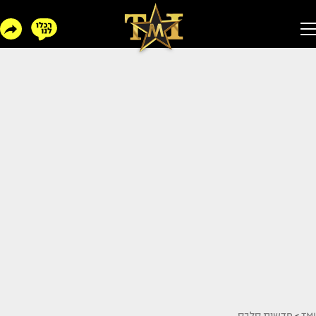
TMI
>
חדשות סלבס