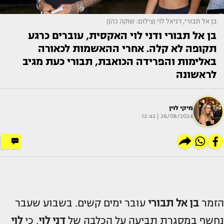
בן אל תבורי, דניאל לוי (צילום: שוקה כהן)
בן אל תבורי ודני לוי האקסית, עוברים כרגע
תקופה לא קלה. אחרי ההאשמות לכאורה
באלימות והפרידה הכואבת, תבורי כעת מגיב
לראשונה
מיקי לוין
26/08/2024 | 12:42
הזמר
בן אל תבורי
עובר ימים קשים. בשבוע שעבר
נחשף במסגרת תביעה על הכלבה של
דני לוי
, כי
לוי