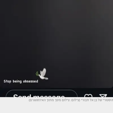
הסטורי של בן אל תבורי (צילום: צילום מסך מתוך האינסטגרם)