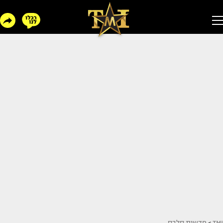
TMI
>
חדשות סלבס