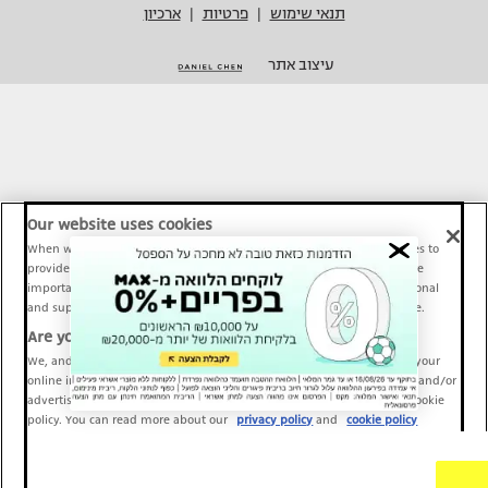
תנאי שימוש
פרטיות
ארכיון
|
|
עיצוב אתר
Our website uses cookies
When we provide Maariv, TMI and Sport1 content online, we use cookies to
provide social media features and to analyze our traffic. These tools are
important and necessary for our website functionality. Others are optional
and support Maariv, TMI and Sport1 activity and your online experience.
Are you happy to accept cookies?
We, and our partners, use information about your use of our site and your
online interactions to improve our services and to personalize content and/or
advertising for you. You can read more about our privacy policy and cookie
policy. You can read more about our
privacy policy
and
cookie policy