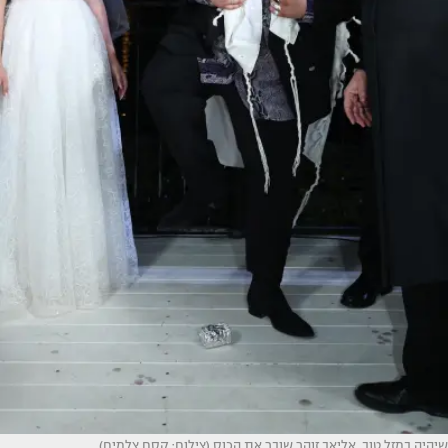
שיהיה במזל טוב. אליאב זוהר שובר את הכוס (צילום: קסם צלמים)