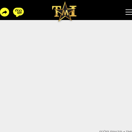
TMI
>
חדשות סלבס