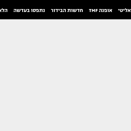
אליטי
אופנה TMF
חדשות הבידור
נתפסו בעדשה
הלאו