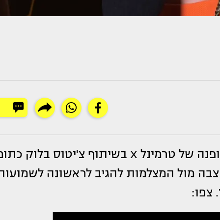
הגיעה אתמול (שני) לתצוגת האופנה של טרמינל X בשיתוף צ'יטוס בלוק כת
יצבה מול המצלמות להגיב לראשונה לשמועות
. צפו: