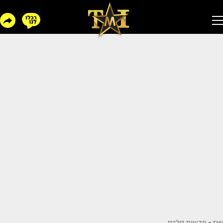
TMI
>
חדשות סלבס