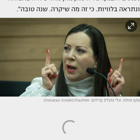
ונתראה בלוויות. כי זה מה שיקרה. שנה טובה".
עקץ אותה. טלי גוטליב (צילום: Yonatan Sindel/Flash90)