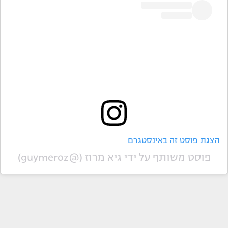
הצגת פוסט זה באינסטגרם
פוסט משותף על ידי ‏‎גיא מרוז‎‏ (@‏‎guymeroz‎‏)