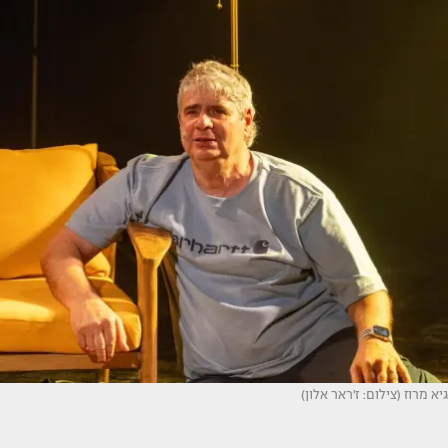
גיא מרוז (צילום: ז'ראר אלון)