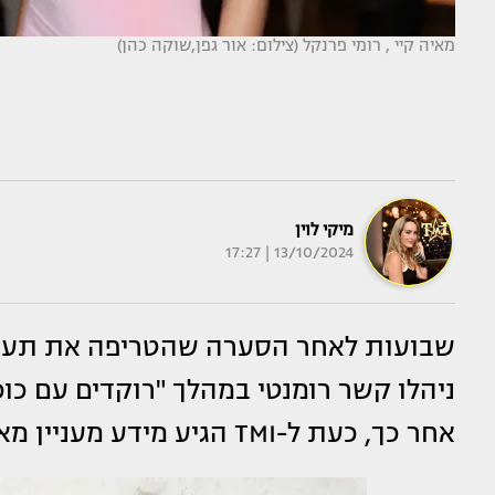
מאיה קיי , רומי פרנקל (צילום: אור גפן,שוקה כהן)
מיקי לוין
13/10/2024 | 17:27
שבועות לאחר הסערה שהטריפה את תעשי
ניהלו קשר רומנטי במהלך "רוקדים עם כוכ
אחר כך, כעת ל-TMI הגיע מידע מעניין מאוד בנוגע לכל הנוגעים בדבר.