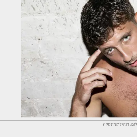
לום: דניאל קמינסקי)