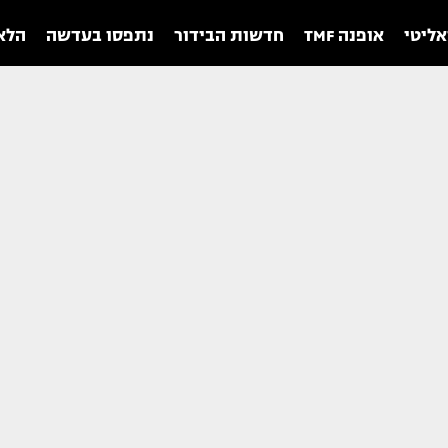
אליטי
אופנה TMF
חדשות הבידור
נתפסו בעדשה
הלאו