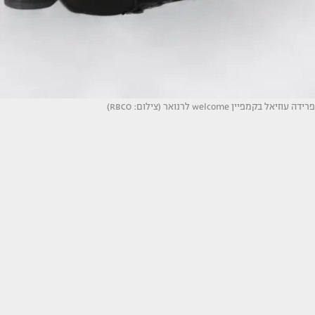
פרידה עוזיאל בקמפיין welcome לרנואר (צילום: RBCO)