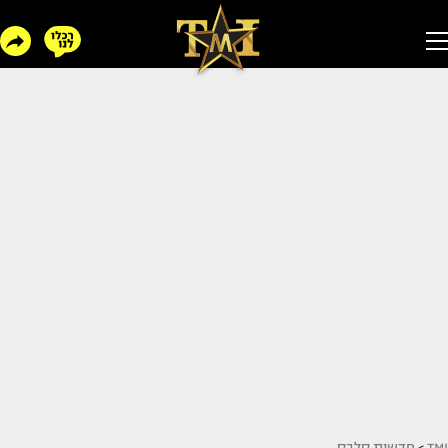
TMI
>
חדשות סלבס