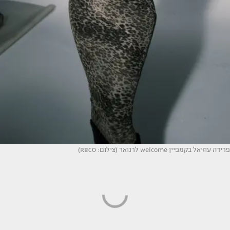
פרידה עוזיאל בקמפיין welcome לרנואר (צילום: RBCO)