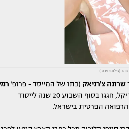
זוהר (צילום: פרטי)
ר
שרונה צ'רניאק
(בתו של המייסד - פרופ'
רמי
ז״ל), השותפים בקבוצת אסיא מדיקל, חגגו בסוף השבוע 20 שנה לייסוד
הרפואה הפרטית בישראל.
י סניפי הליכוד מכל רחבי הארץ הגיעו לפרגן