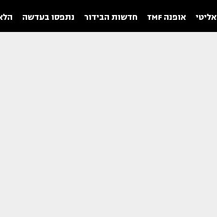
אליטי
אופנה TMF
חדשות הבידור
נתפסו בעדשה
הלאו