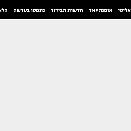
אליטי
אופנה TMF
חדשות הבידור
נתפסו בעדשה
הלאו