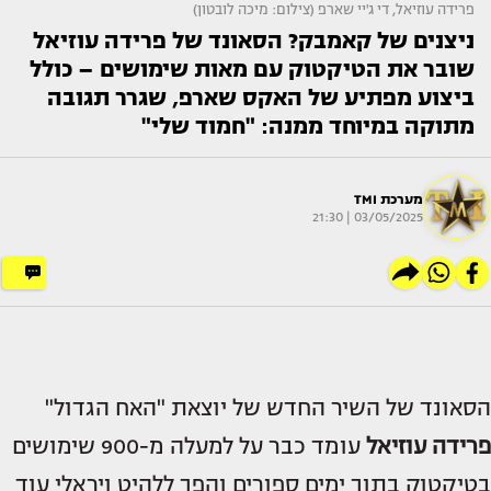
פרידה עוזיאל, די ג'יי שארפ (צילום: מיכה לובטון)
ניצנים של קאמבק? הסאונד של פרידה עוזיאל
שובר את הטיקטוק עם מאות שימושים – כולל
ביצוע מפתיע של האקס שארפ, שגרר תגובה
מתוקה במיוחד ממנה: "חמוד שלי"
מערכת TMI
03/05/2025 | 21:30
הסאונד של השיר החדש של יוצאת "האח הגדול"
פרידה עוזיאל
עומד כבר על למעלה מ-900 שימושים
בטיקטוק בתוך ימים ספורים והפך ללהיט ויראלי עוד