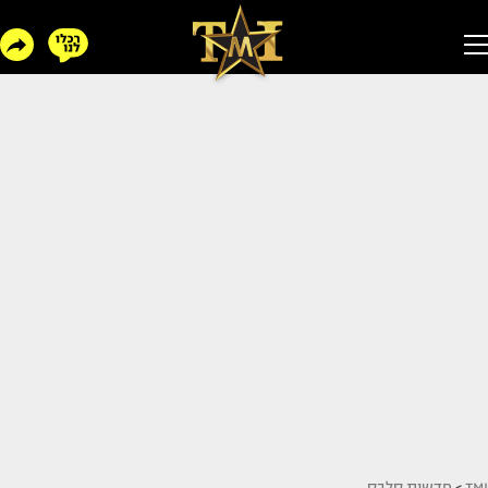
TMI
>
חדשות סלבס