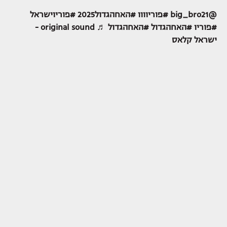
@big_bro21
#פוריוווו
#האחהגדול2025
#פוריוישראל
#פוריו
#האחהגדול
#האחהגדול
♬ original sound -
ישראל קלאס