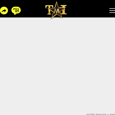
TMI
>
חדשות סלבס