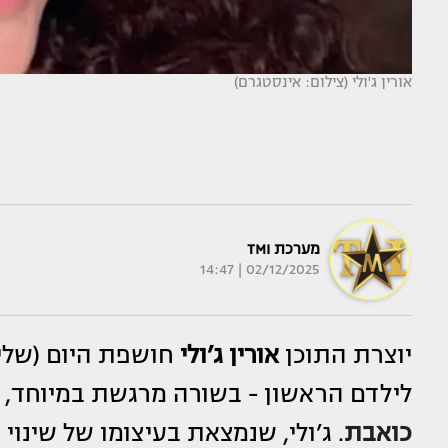
אורין ג'ולי (צילום: אינסטגרם)
מערכת TMI
02/12/2025 | 14:47
יוצרת התוכן
אורין ג’ולי
חושפת היום (שלישי
לילדם הראשון - בשורה מרגשת במיוחד,
כואבת
. ג’ולי, שנמצאת בעיצומו של שינ