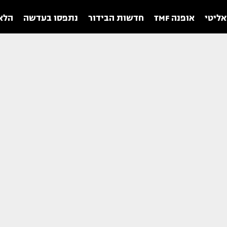
אליטי
אופנה TMF
חדשות הבידור
נתפסו בעדשה
הלאו