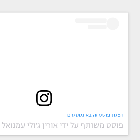
הצגת פוסט זה באינסטגרם
פוסט משותף על ידי ‏‎אורין ג׳ולי עמנואל‎‏ (@‏‎orinjulie.light.of.wisdom‎‏)