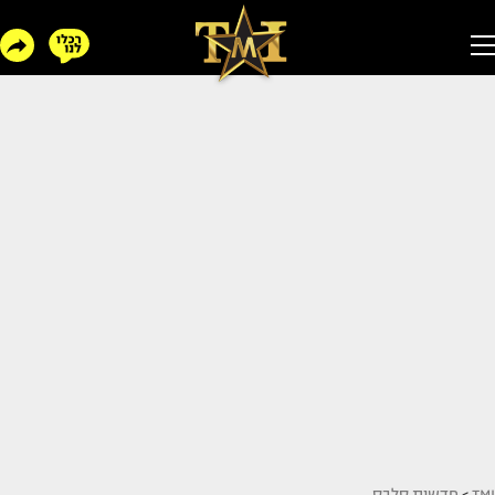
TMI
>
חדשות סלבס