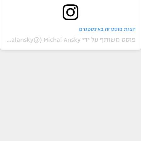
הצגת פוסט זה באינסטגרם
פוסט משותף על ידי ‏‎Michal Ansky‎‏ (@‏‎michalansky‎‏)