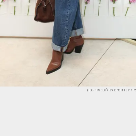
אירית רחמים (צילום: אור גפן)