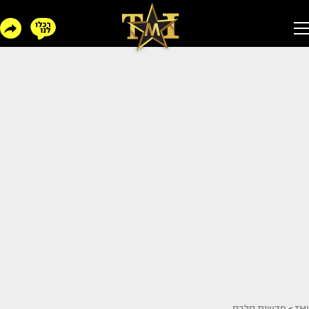
TMI
>
חדשות סלבס