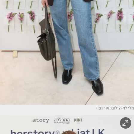
מלי לוי (צילום: אור גפן)