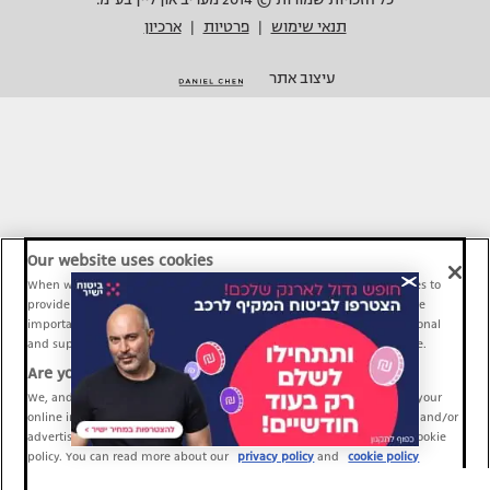
תנאי שימוש
פרטיות
ארכיון
|
|
עיצוב אתר
Our website uses cookies
When we provide Maariv, TMI and Sport1 content online, we use cookies to
provide social media features and to analyze our traffic. These tools are
important and necessary for our website functionality. Others are optional
and support Maariv, TMI and Sport1 activity and your online experience.
Are you happy to accept cookies?
We, and our partners, use information about your use of our site and your
online interactions to improve our services and to personalize content and/or
advertising for you. You can read more about our privacy policy and cookie
policy. You can read more about our
privacy policy
and
cookie policy