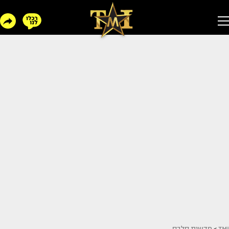
TMI
>
חדשות סלבס