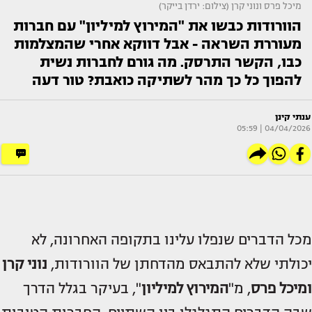
מיכל פרס ונוני קרן (צילום: ירדן בייקר)
הוורודות כבשו את "המירוץ למיליון" עם חברות
מעוררת השראה - אבל דווקא אחרי שהמצלמות
כבו, הקשר התרסק. מה גורם לחברות נשית
להפוך כל כך מהר לשתיקה כואבת? טור דעה
ענתי קינן
04/04/2026 | 05:59
מכל הדברים שנפלו עלינו בתקופה האחרונה, לא
יכולתי שלא להתבאס מהדחתן של הוורודות,
נוני קרן
ומיכל פרס
, מ"
המירוץ למיליון
", בעיקר בגלל הדרך