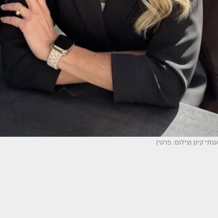
ענתי קינן (צילום: פרטי)