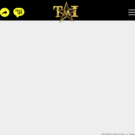
TMI
>
חדשות סלבס