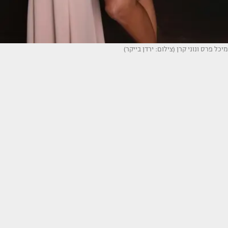
מיכל פרס ונוני קרן (צילום: ירדן בייקר)