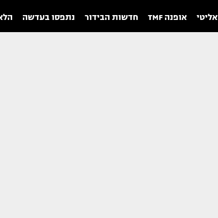
אליטי
אופנה TMF
חדשות הבידור
נתפסו בעדשה
הלאו