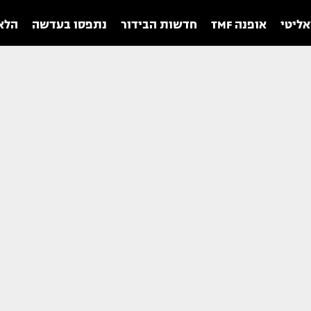
אליטי
אופנה TMF
חדשות הבידור
נתפסו בעדשה
הלאו