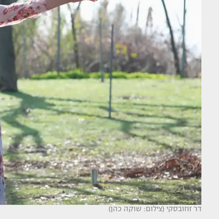
דר זוזובסקי (צילום: שוקה כהן)