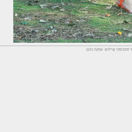
זוזובסקי (צילום: שוקה כהן)