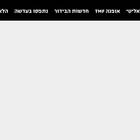
אליטי
אופנה TMF
חדשות הבידור
נתפסו בעדשה
הלאו