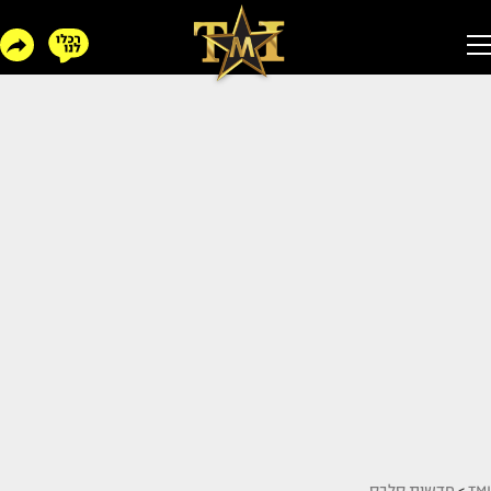
TMI
>
חדשות סלבס