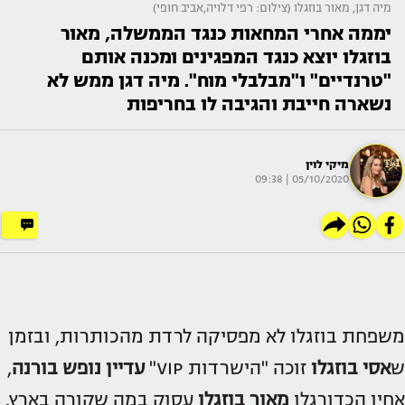
מיה דגן, מאור בוזגלו (צילום: רפי דלויה,אביב חופי)
יממה אחרי המחאות כנגד הממשלה, מאור
בוזגלו יוצא כנגד המפגינים ומכנה אותם
"טרנדיים" ו"מבלבלי מוח". מיה דגן ממש לא
נשארה חייבת והגיבה לו בחריפות
מיקי לוין
05/10/2020 | 09:38
משפחת בוזגלו לא מפסיקה לרדת מהכותרות, ובזמן
ש
אסי בוזגלו
זוכה "הישרדות VIP"
עדיין נופש בורנה
,
אחיו הכדורגלן
מאור בוזגלו
עסוק במה שקורה בארץ.