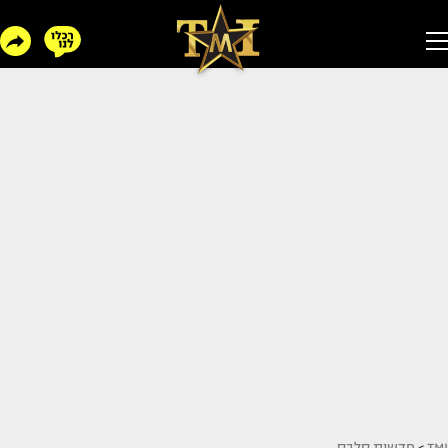
TMI
>
חדשות סלבס