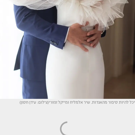
יכל להיות סיפור מהאגדות. שיר אלמליח ומייקל זנזורי(צילום: עידן חסון)