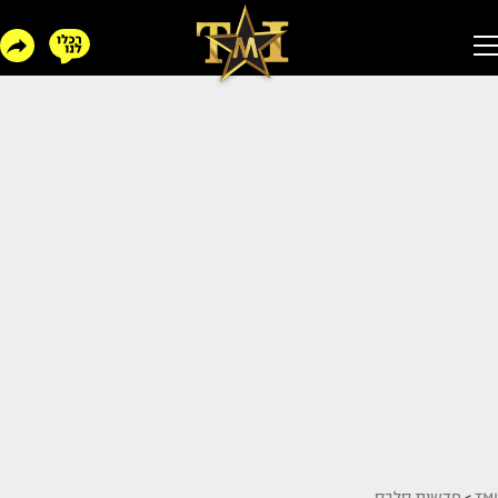
TMI
>
חדשות סלבס