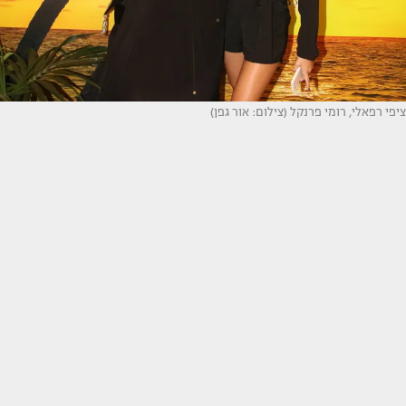
ציפי רפאלי, רומי פרנקל (צילום: אור גפן)