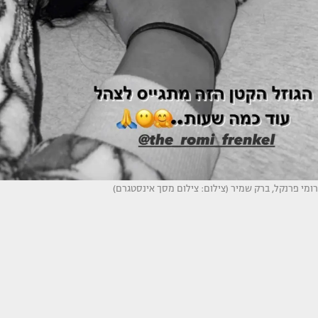
רומי פרנקל, ברק שמיר (צילום: צילום מסך אינסטגרם)