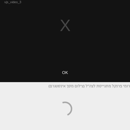
רומי פרנקל מתגייסת לצה"ל (צילום מסך אינסטגרם)