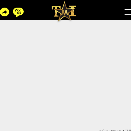
TMI
>
חדשות סלבס