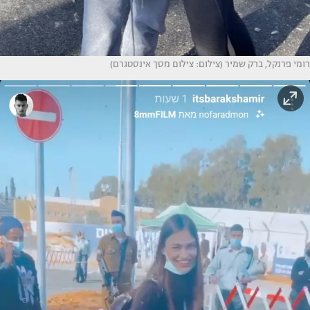
רומי פרנקל, ברק שמיר (צילום: צילום מסך אינסטגרם)