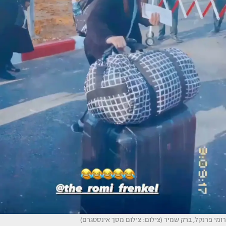
רומי פרנקל, ברק שמיר (צילום: צילום מסך אינסטגרם)