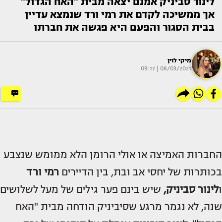
לינור סביניק אמנם יצאה מבית "האח הגדול"
אך ממשיכה לקדם את רמי ורד שנמצא עדיין
בבית הסגור והפעם היא פגשה את חברתו
מיקי לוין
08/03/2021 | 09:17
החברות האמיצה או אולי הרומן הלא ממומש שנצבע
בכותרות של יחסי אב ובת, בין הדיירים
רמי ורד
ו
לינור סביניק,
שיש בינם פער גילים של מעל לשלושים
שנה, לא נגמר מרגע שסיביניק הודחה מבית "האח