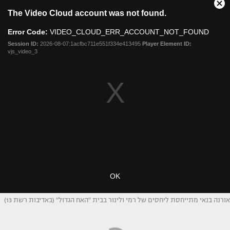
אורנה בנאי מתייחסת ליחסים של רמי ולינור בבית "האח הגדול" (באדיבות רשת 13)