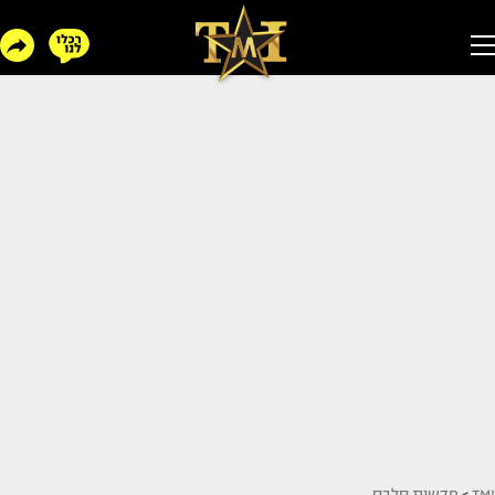
TMI
>
חדשות סלבס