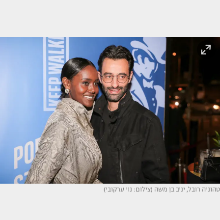
טהוניה רובל, יניב בן משה (צילום: נוי ערקובי)