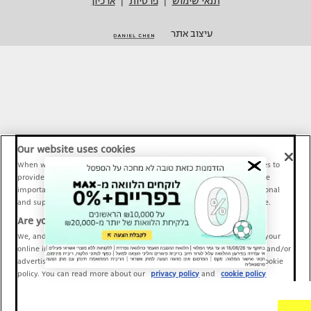
תנאי שימוש
פרטיות
ארכיון
|
|
עיצוב אתר
Our website uses cookies
When we provide Maariv, TMI and Sport1 content online, we use cookies to
provide social media features and to analyze our traffic. These tools are
important and necessary for our website functionality. Others are optional
and support Maariv, TMI and Sport1 activity and your online experience.
Are you happy to accept cookies?
We, and our partners, use information about your use of our site and your
online interactions to improve our services and to personalize content and/or
advertising for you. You can read more about our privacy policy and cookie
policy. You can read more about our
privacy policy
and
cookie policy