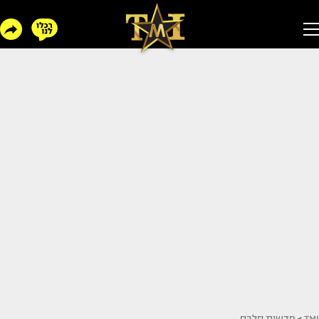
TMI
>
חדשות סלבס