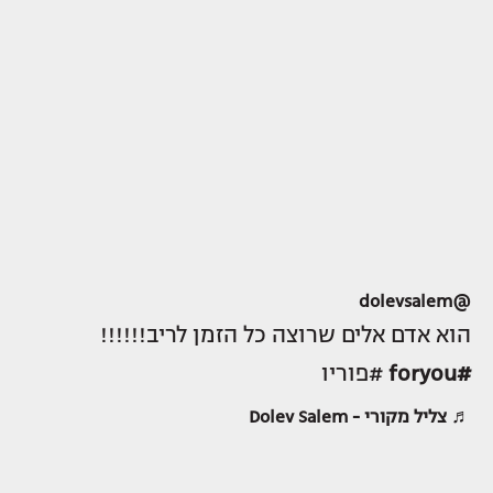
@dolevsalem
הוא אדם אלים שרוצה כל הזמן לריב!!!!!!
#foryou
#פוריו
♬ צליל מקורי - Dolev Salem