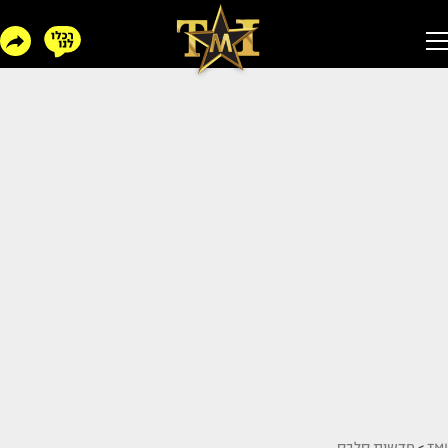
TMI
>
חדשות סלבס