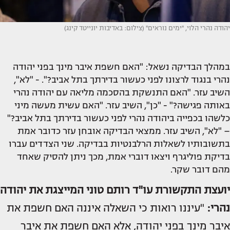
יהודה נהרי הלוי, ''ימים נוראים'' (צילום: באדיבות יונייטד קינג)
במהלך הבדיקה נשאל: "האם חשפת איבר מינך בפני יהודה
נהרי בנגוד לרצונו לפני כעשור בדירתך בתל אביב?". - "לא",
השיב עזר. "האם התנשקת בהסכמה מליאה עם יהודה נהרי
באותה פגישה?" - "כן", השיב עזר. "האם עשית מעשה מיני
כלשהו בכפייה ביהודה נהרי לפני כעשור בדירתך בתל אביב?"
– "לא", השיב עזר. ממצאי הבדיקה אובחן עזר כדובר אמת
בתשובותיו לשאלות הרלבנטיות בבדיקה. שני הצדדים עברו
בדיקת פוליגרף ויצאו דוברי אמת, מכך ניתן להסיק שאחד
מהם דובר שקר.
יועצת התקשורת עו"ד רותם טוני המייצגת את יהודה
נהרי:
"עיננו רואות כי השאלה איננה האם חשפת את
איבר מינך בפני יהודה, אלא האם חשפת את איבר