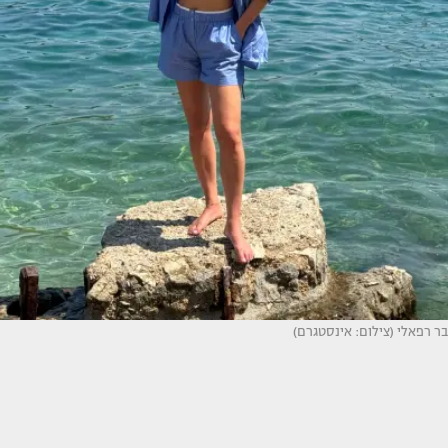
בר רפאלי (צילום: אינסטגרם)