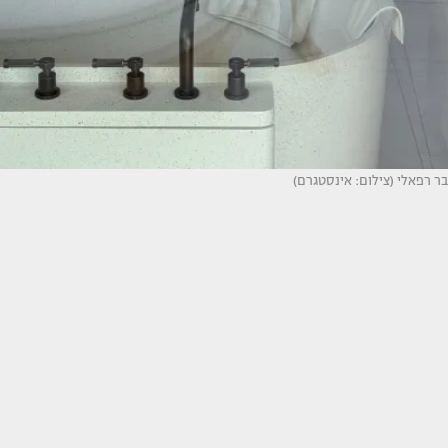
בר רפאלי (צילום: אינסטגרם)