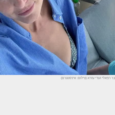
בר רפאלי ועדי עזרא (צילום: אינסטגרם)