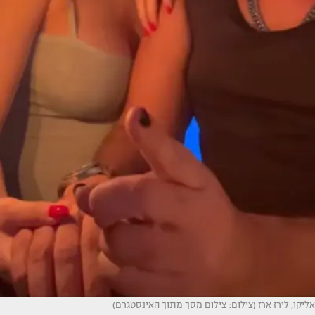
אליקו, לירז ארז (צילום: צילום מסך מתוך האינסטגרם)