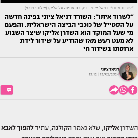
״לשרוד איתו״: דניאל ציוני בביקורת אופנה על אליקו (צילום: פרטי)
״לשרוד איתו״: השורד דניאל ציוני בפינה חדשה
על הסטייל של כוכבי הביצה הישראלית. והפעם
מי שעל המוקד הוא השדרן אליקו שיצר השבוע
לא מעט רעש מאז שהודיע על שידור לידת
ארוסתו בשידור חי
דניאל ציוני
15/02/2024 | 15:12
השדרן
אליקו
, שלא נאמר הקולגה, עתיד
להפוך לאבא