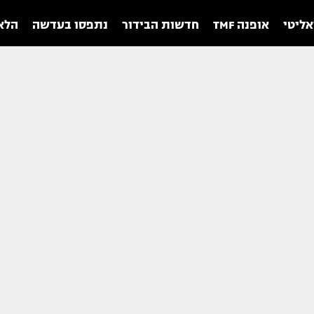
אליטי
אופנה TMF
חדשות הבידור
נתפסו בעדשה
הלאו