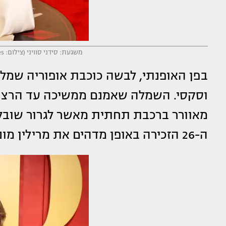
משגעת: סידני סוויני (צילום: MICHAEL TRAN/AFP via Getty Images)
בפן האופנתי, לבשה כוכבת אופוריה שמל
וסקסי. השמלה שאמנם ממשיכה עד הרצפה
מאוורר ברכבת תחתית מאשר לגרור שובל
ה-26 הזכירה באופן מדהים את מרילין מונרו.