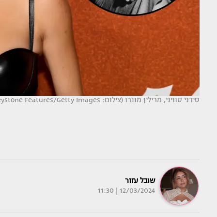
סידני סוויני, מרילין מונרו (צילום: Kevin Winter/Getty images,Keystone Features/Getty Images)
שובל עזור
12/03/2024 | 11:30