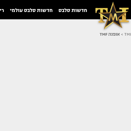
חדשות סלבס
חדשות סלבס עולמי
רי
TMI
>
אופנה TMF