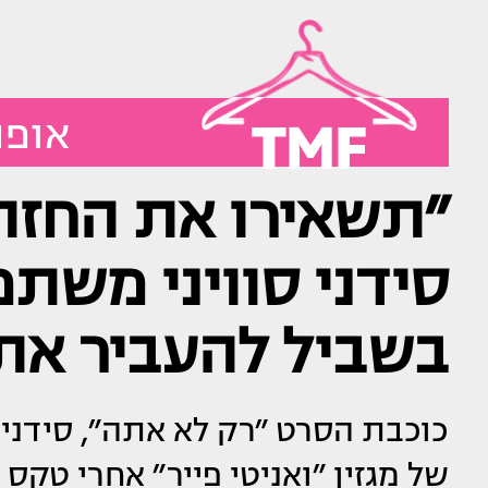
TMF
אופנ
״תשאירו את החזה
סידני סוויני משתמ
בשביל להעביר את
כוכבת הסרט ״רק לא אתה״, סידני 
של מגזין ״ואניטי פייר״ אחרי טק