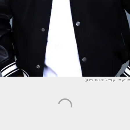
אופק אדנק (צילום: מור צידון)