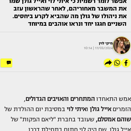
אפשר לומר רשמית כי איתי לוי ואייל גולן שמו
את המשבר מאחוריהם, לאחר שהראשון עזב
את ניהולו של גולן מה שהביא לקרע ביחסים.
השניים חגגו יחד ונראו אוהבים במיוחד
מיקי לוין
17/03/2024 | 10:14
אמש התאחדו
המתחרים והאויבים הגדולים
,
הזמרים
אייל גולן
ו
איתי לוי
במסיבת יום ההולדת של
שוהם אמסלם,
שעובד בחברת "ליאם הפקות" של
אייל גולן, שם היה לוי חתום בתחילת דרכו