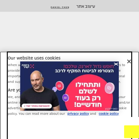
עיצוב אתר
Our website uses cookies
When we provide Maariv, TMI and Sport1 content online, we use cookies to
provide social media features and to analyze our traffic. These tools are
important and necessary for our website functionality. Others are optional
and support Maariv, TMI and Sport1 activity and your online experience.
Are you happy to accept cookies?
We, and our partners, use information about your use of our site and your
online interactions to improve our services and to personalize content and/or
advertising for you. You can read more about our privacy policy and cookie
policy. You can read more about our
privacy policy
and
cookie policy