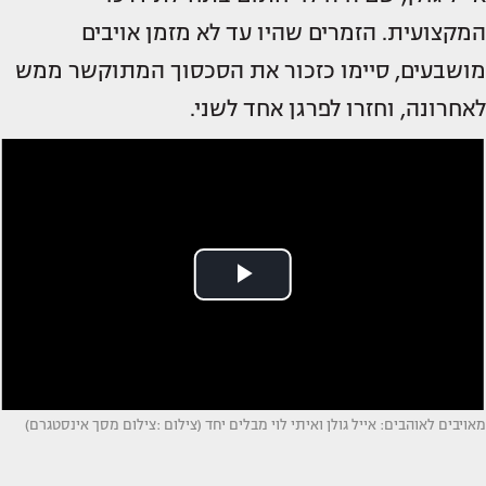
המקצועית. הזמרים שהיו עד לא מזמן אויבים
מושבעים, סיימו כזכור את הסכסוך המתוקשר ממש
לאחרונה, וחזרו לפרגן אחד לשני.
מאויבים לאוהבים: אייל גולן ואיתי לוי מבלים יחד (צילום :צילום מסך אינסטגרם)