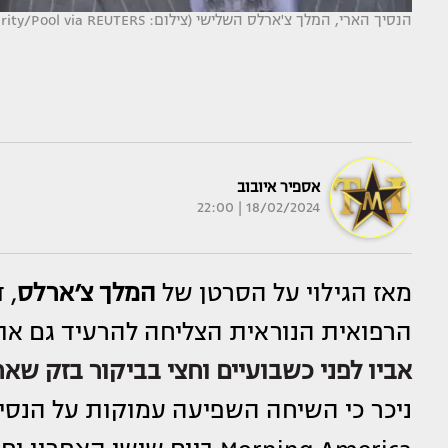
הנסיך הארי, המלך צ'ארלס השלישי (צילום: REUTERS/Russell Cheyne,Dan Charity/Pool via REUTERS)
אספיר איובוב
18/02/2024 | 22:00
מאז הגילוי על הסרטן של
המלך צ׳ארלס
, 
הרפואית הנוראית הצליחה להרעיד גם א
אביו לפני כשבועיים וחצי בביקור בזק שארך 30 דקות ב