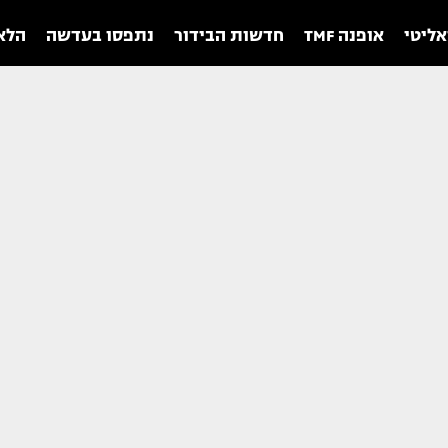
אליטי
אופנה TMF
חדשות הבידור
נתפסו בעדשה
הלאו