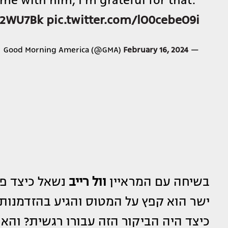
e with him, I’m grateful for that.”
82WU7Bk
pic.twitter.com/lO0cebeO9i
February 16, 2024
— Good Morning America (@GMA)
בשיחה עם המראיין
וול רייב
נשאל כיצד פ
ישר הוא קפץ על המטוס והגיע בהזדמנות 
כיצד היה הביקור הזה עבורו רגשית? והא