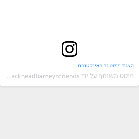
הצגת פוסט זה באינסטגרם
פוסט משותף על ידי ‏‎Crackheadbarneynfriends‎‏ (@‏‎crackheadbarneyandfriends__‎‏)