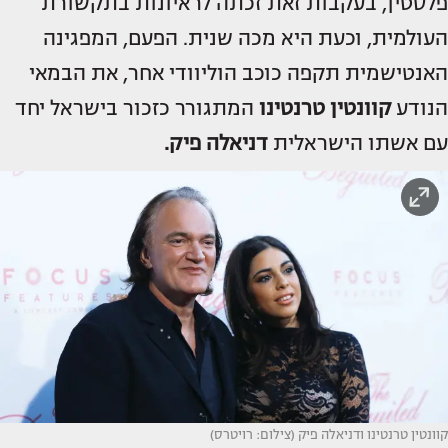
פלסטין, בעקבות זאת זכתה לראיונות בתקשורת
העולמית, וכעת היא מכה שנית. הפעם, המפגינה
האנטישמית תקפה כוכב הוליוודי אחר, את הבמאי
הנודע
קוונטין טרנטינו
המתגורר כזכור בישראל יחד
עם אשתו הישראלית
דניאלה
פיק
.
קוונטין טרנטינו ודניאלה פיק (צילום: רויטרס)