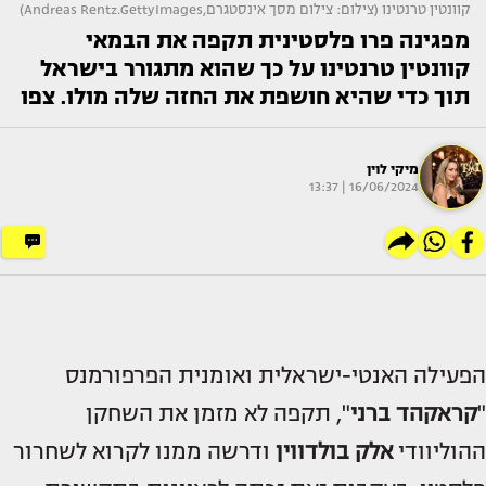
קוונטין טרנטינו (צילום: צילום מסך אינסטגרם,Andreas Rentz.GettyImages)
מפגינה פרו פלסטינית תקפה את הבמאי
קוונטין טרנטינו על כך שהוא מתגורר בישראל
תוך כדי שהיא חושפת את החזה שלה מולו. צפו
מיקי לוין
16/06/2024 | 13:37
הפעילה האנטי-ישראלית ואומנית הפרפורמנס
"
קראקהד ברני
", תקפה לא מזמן את השחקן
ההוליוודי
אלק בולדווין
ודרשה ממנו לקרוא לשחרור