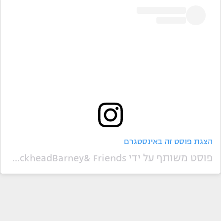
הצגת פוסט זה באינסטגרם
פוסט משותף על ידי ‏‎CrackheadBarney& Friends‎‏ (@‏‎crackheadbarneyandfriends‎‏)