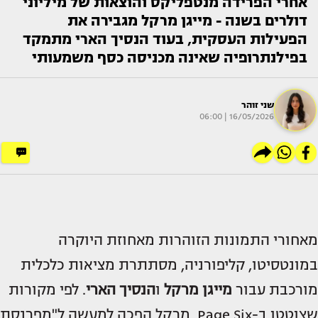
אחרי הפרידה מנטפליקס והוצאות של מיליוני
דולרים בשנה - מייגן מרקל מגבירה את
הפעילות העסקית, בעוד הנסיך הארי מתמקד
בפילנתרופיה שאינה מכניסה כסף משמעותי
שני זוהר
16/05/2026 | 06:00
מאחורי התמונות הזוהרות מאחוזת היוקרה
במונטסיטו, קליפורניה, מסתתרת מציאות כלכלית
מורכבת עבור
מייגן מרקל
ו
הנסיך הארי
. לפי מקורות
שצוטטו ב-Page Six, מרקל הפכה למעשה ל"מפרנסת