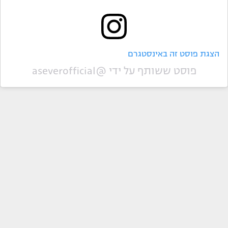
הצגת פוסט זה באינסטגרם
פוסט ששותף על ידי @‏‎aseverofficial‎‏