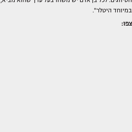
הסיווגים. לכל בן אדם יש משהו בעל ערך שהוא מביא,
במיוחד היטלר".
צפו: