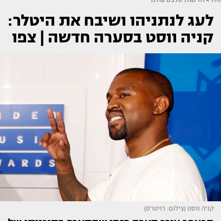
לעג לנתניהו ושיבח את היטלר:
קניה ווסט בסערה חדשה | צפו
קניה ווסט (צילום: רויטרס)