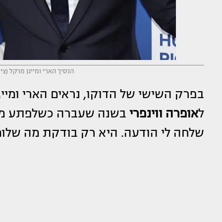
הנסיך הארי ומייגן מרקל (צילום: images/Mike Coppola
בפרק השישי של הדוקו, נראים הארי ומייג
ל
אופרה ווינפרי
בשנה שעברה כשלפתע מרקל
שלחה לי הודעה. היא רק בודקת מה שלומי