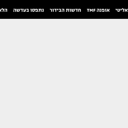
אליטי
אופנה TMF
חדשות הבידור
נתפסו בעדשה
הלאו