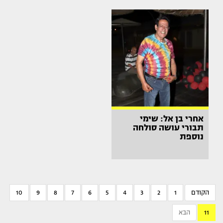
אחרי בן אל: שימי
תבורי עושה סולחה
נוספת
הקודם
1
2
3
4
5
6
7
8
9
10
11
הבא