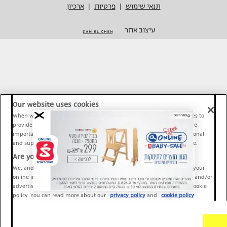
תנאי שימוש
פרטיות
ארכיון
|
|
עיצוב אתר
Our website uses cookies
When we provide Maariv, TMI and Sport1 content online, we use cookies to
provide social media features and to analyze our traffic. These tools are
important and necessary for our website functionality. Others are optional
and support Maariv, TMI and Sport1 activity and your online experience.
Are you happy to accept cookies?
We, and our partners, use information about your use of our site and your
online interactions to improve our services and to personalize content and/or
advertising for you. You can read more about our privacy policy and cookie
policy. You can read more about our
privacy policy
and
cookie policy