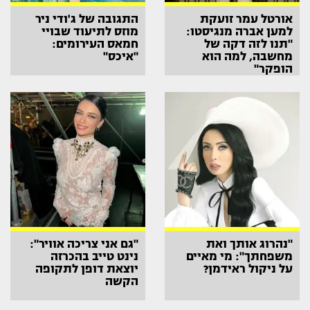
אורטל עמר זועקת
התגובה של ג'ודי ניר
למען אברה מנגיסטו:
מוזס לתיעוד שבויי
"תנו לזה דקה של
חמאס העירומים:
מחשבה, למה הוא
"איכס"
הופקר"
"נהרוג אותך ואת
"גם אני צריכה אוויר":
משפחתך": מי מאיים
נינט טייב בהכרזה
על ניקול ראידמן?
יוצאת דופן לתקופה
הקשה