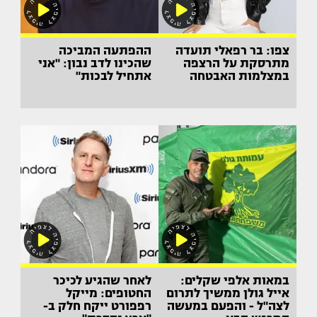
צפו: בר רפאלי תועדה
ההפתעה המביכה
מתרסקת על הרצפה
שהכינו לדב נבון: "אני
במצלמות האבטחה
אתחיל לבכות"
במאות אלפי שקלים:
לאחר שהגיע לכיכר
אייל גולן ממשיך לתרום
החטופים: מייקל
לצה"ל - והפעם במעשה
רפפורט ייקח חלק ב-