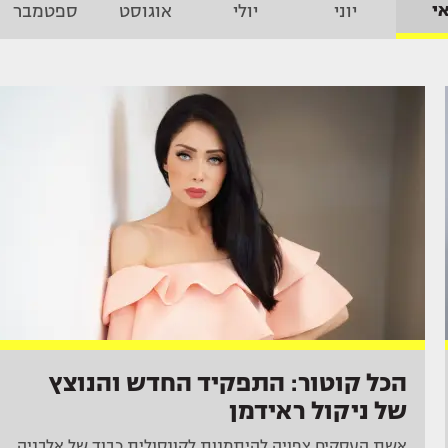
י
יוני
יולי
אוגוסט
ספטמבר
הכל קוטור: התפקיד החדש והנוצץ
של ניקול ראידמן
אשת העסקים צפויה להיתמנות לקונסולית כבוד של אלבניה