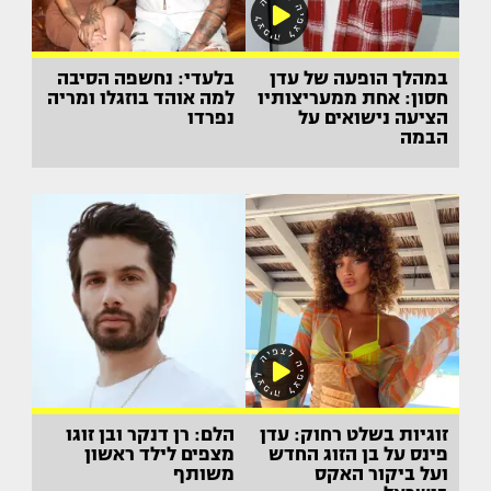
במהלך הופעה של עדן
בלעדי: נחשפה הסיבה
חסון: אחת ממעריצותיו
למה אוהד בוזגלו ומריה
הציעה נישואים על
נפרדו
הבמה
זוגיות בשלט רחוק: עדן
הלם: רן דנקר ובן זוגו
פינס על בן הזוג החדש
מצפים לילד ראשון
ועל ביקור האקס
משותף