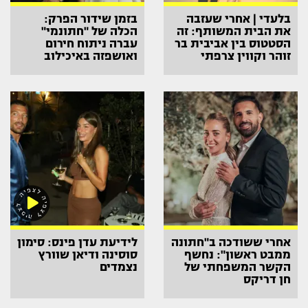
בלעדי | אחרי שעזבה
בזמן שידור הפרק:
את הבית המשותף: זה
הכלה של "חתונמי"
הסטטוס בין אביבית בר
עברה ניתוח חירום
זוהר וקווין צרפתי
ואושפזה באיכילוב
אחרי ששודכה ב"חתונה
לידיעת עדן פינס: סימון
ממבט ראשון": נחשף
סוסינה ודיאן שוורץ
הקשר המשפחתי של
נצמדים
חן דריקס